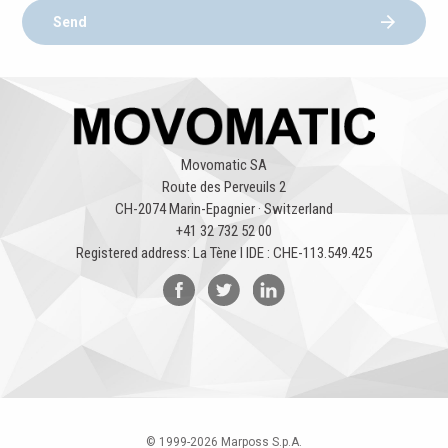
Send
Movomatic SA
Route des Perveuils 2
CH-2074 Marin-Epagnier · Switzerland
+41 32 732 52 00
Registered address: La Tène l IDE : CHE-113.549.425
© 1999-
2026
Marposs S.p.A.