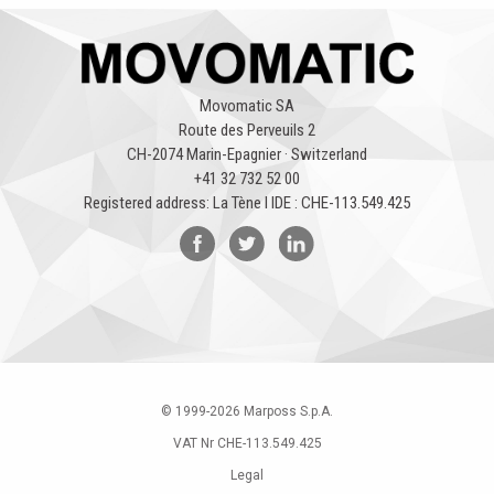
Movomatic SA
Route des Perveuils 2
CH-2074 Marin-Epagnier · Switzerland
+41 32 732 52 00
Registered address: La Tène l IDE : CHE-113.549.425
© 1999-
2026
Marposs S.p.A.
VAT Nr CHE-113.549.425
Legal