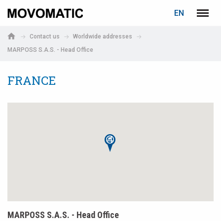
LOGIN
PASSWORD RECOVERY
EN
Marposs
Menu
English
S.p.A.
Contact us
Worldwide addresses
Deutsch
MARPOSS S.A.S. - Head Office
E-mail
FRANCE
Password
If you are not yet registered, you may do it now: it is free!
Click here!
MARPOSS S.A.S. - Head Office