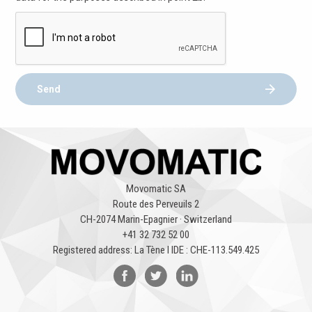
Send
Movomatic SA
Route des Perveuils 2
CH-2074 Marin-Epagnier · Switzerland
+41 32 732 52 00
Registered address: La Tène l IDE : CHE-113.549.425