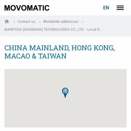
LOGIN
PASSWORD RECOVERY
EN
Marposs
Menu
English
S.p.A.
Contact us
Worldwide addresses
Deutsch
MARPOSS (SHANGHAI) TECHNOLOGIES CO., LTD. - Local Office
E-mail
CHINA MAINLAND, HONG KONG,
MACAO & TAIWAN
Password
If you are not yet registered, you may do it now: it is free!
Click here!