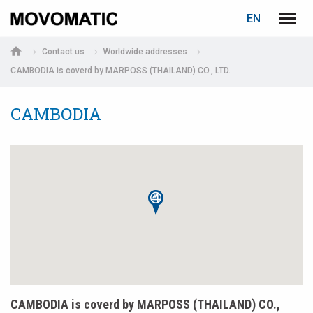
LOGIN
PASSWORD RECOVERY
EN
Marposs
Menu
English
S.p.A.
Contact us
Worldwide addresses
Deutsch
CAMBODIA is coverd by MARPOSS (THAILAND) CO., LTD.
E-mail
CAMBODIA
Password
If you are not yet registered, you may do it now: it is free!
Click here!
CAMBODIA is coverd by MARPOSS (THAILAND) CO.,