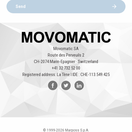
Send
Movomatic SA
Route des Perveuils 2
CH-2074 Marin-Epagnier · Switzerland
+41 32 732 52 00
Registered address: La Tène l IDE : CHE-113.549.425
© 1999-
2026
Marposs S.p.A.